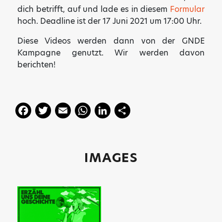
dich betrifft, auf und lade es in diesem
Formular
hoch. Deadline ist der 17 Juni 2021 um 17:00 Uhr.
Diese Videos werden dann von der GNDE
Kampagne genutzt. Wir werden davon
berichten!
F
T
E
W
Li
T
a
w
m
h
n
ei
c
itt
ai
a
k
le
e
er
l
ts
e
n
IMAGES
b
A
dI
o
p
n
o
p
k