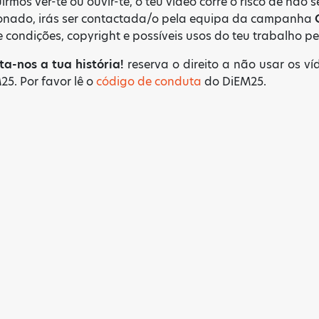
mos ver-te ou ouvir-te, o teu vídeo corre o risco de não se
ecionado, irás ser contactada/o pela equipa da campanha
e condições, copyright e possíveis usos do teu trabalho p
ta-nos a tua história!
reserva o direito a não usar os v
25. Por favor lê o
código de conduta
do DiEM25.
ART HAS THE POWER TO
MOVE PEOPLE AND SO DO
YOU!
Sign up to receive monthly updates on what we are
up to and ways that you can get involved.