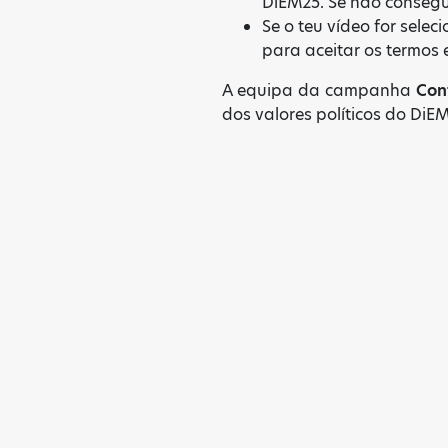
DiEM25. Se não conseguir
Se o teu vídeo for sel
para aceitar os termos 
A equipa da campanha
Con
dos valores políticos do DiEM