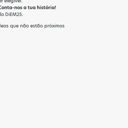
r elegível.
Conta-nos a tua história!
elo DiEM25.
ídeos que não estão próximos
✕