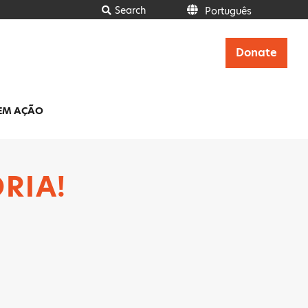
Search
Português
Italiano
Français
Donate
Deutsch
Ελληνικά
Español
Português
EM AÇÃO
English
RIA!