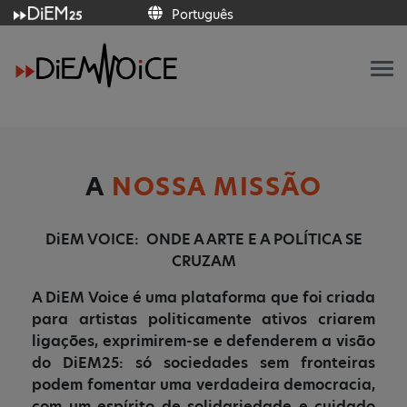
Português
Italiano
Français
Deutsch
Ελληνικά
Español
Português
English
A
NOSSA MISSÃO
DiEM VOICE: ONDE A ARTE E A POLÍTICA SE
CRUZAM
A DiEM Voice é uma plataforma que foi criada
para artistas politicamente ativos criarem
ligações, exprimirem-se e defenderem a visão
do DiEM25: só sociedades sem fronteiras
podem fomentar uma verdadeira democracia,
com um espírito de solidariedade e cuidado