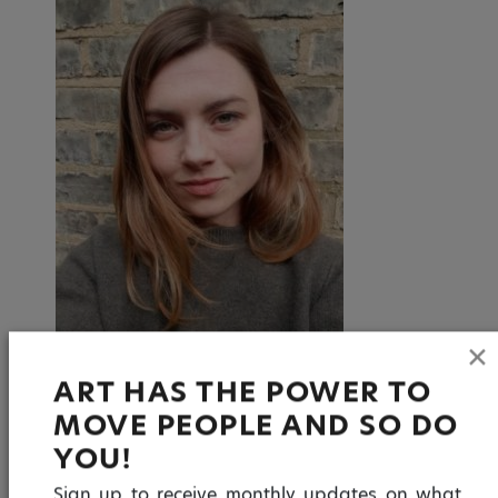
✕
KIT HILL
ART HAS THE POWER TO
COORDENADORA
MOVE PEOPLE AND SO DO
YOU!
Kit Hill é artista de circo, consultora e professora e
está sediada em Londres, no Reino Unido. É