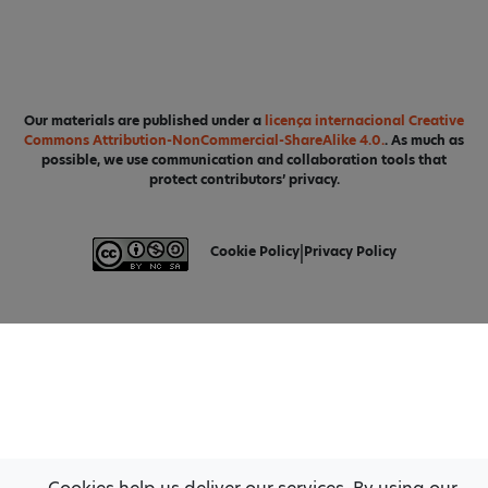
Our materials are published under a
licença internacional Creative
Commons Attribution-NonCommercial-ShareAlike 4.0.
. As much as
possible, we use communication and collaboration tools that
protect contributors’ privacy.
Cookie Policy
|
Privacy Policy