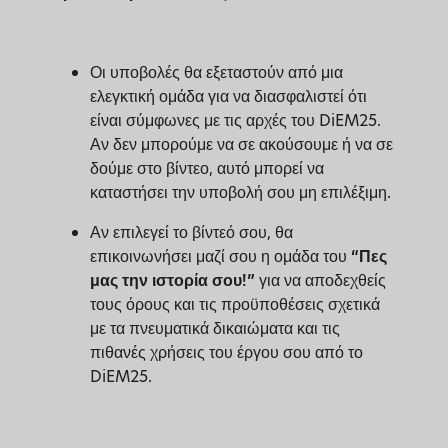
Οι υποβολές θα εξεταστούν από μια
ελεγκτική ομάδα για να διασφαλιστεί ότι
είναι σύμφωνες με τις αρχές του DiEM25.
Αν δεν μπορούμε να σε ακούσουμε ή να σε
δούμε στο βίντεο, αυτό μπορεί να
καταστήσει την υποβολή σου μη επιλέξιμη.
Αν επιλεγεί το βίντεό σου, θα
επικοινωνήσει μαζί σου η ομάδα του
“Πες
✕
μας την ιστορία σου!”
για να αποδεχθείς
τους όρους και τις προϋποθέσεις σχετικά
ART HAS THE POWER TO
με τα πνευματικά δικαιώματα και τις
MOVE PEOPLE AND SO DO
πιθανές χρήσεις του έργου σου από το
YOU!
DiEM25.
Sign up to receive monthly updates on what
we are up to and ways that you can get