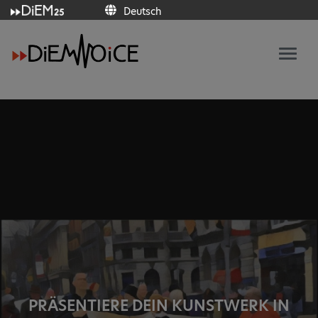
Deutsch
Italiano
Français
Deutsch
Ελληνικά
Español
Polski
Português
English
PRÄSENTIERE DEIN KUNSTWERK IN