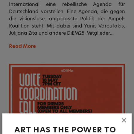
International eine rebellische Agenda für
Deutschland vorstellen. Eine Agenda, die gegen
die visionslose, angepasste Politik der Ampel-
Koalition steht! Mit dabei sind Yanis Varoufakis,
Julijana Zita und andere DiEM25-Mitglieder…
Read More
✕
ART HAS THE POWER TO