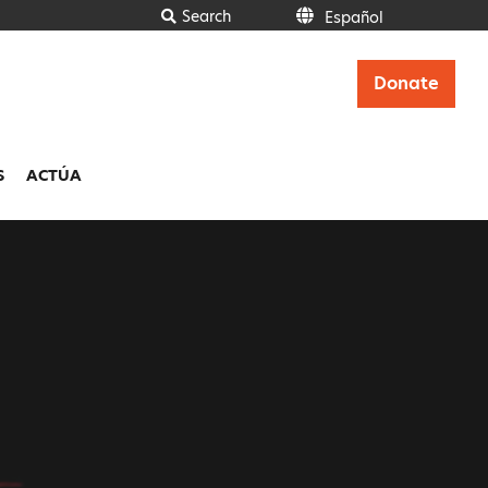
Search
Español
Italiano
Français
Donate
Deutsch
Ελληνικά
Español
Polski
S
ACTÚA
Português
English