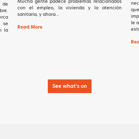
Mucha gente padece problemas relacionados
nec
 de
con el empleo, la vivienda y la atención
que
re.
sanitaria, y ahora…
imp
erca
le 
s se
Read More
ext
n la
Re
See what's on