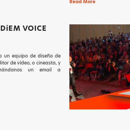
Read More
E
DiEM
VOICE
ART HAS THE POWER TO
MOVE PEOPLE AND SO DO
YOU!
o un equipo de diseño de
Sign up to receive monthly updates on what we are
itor de vídeo, o cineasta, y
up to and ways that you can get involved.
r mándanos un email a