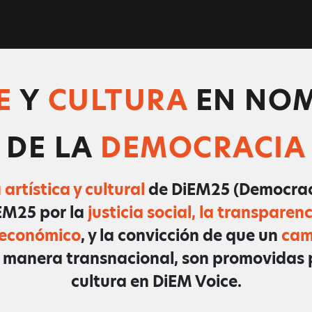
E
Y
CULTURA
EN NO
DE LA
DEMOCRACIA
artística y cultural
de DiEM25 (Democrac
EM25 por la
justicia social, la transparen
 económico
, y la convicción de que un
cam
manera transnacional, son promovidas po
cultura en DiEM Voice.