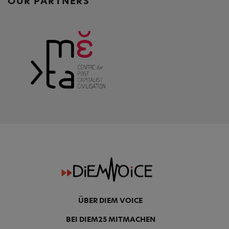
o
p
n
OUR PARTNERS
o
p
k
ÜBER DIEM VOICE
BEI DIEM25 MITMACHEN