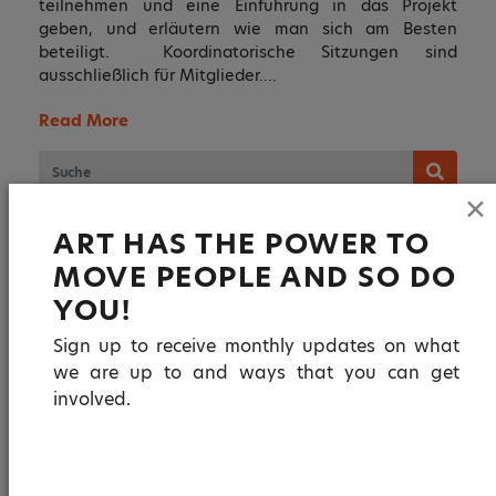
teilnehmen und eine Einführung in das Projekt
geben, und erläutern wie man sich am Besten
beteiligt. Koordinatorische Sitzungen sind
ausschließlich für Mitglieder….
Read More
✕
ART HAS THE POWER TO
DATE ARCHIVES
MOVE PEOPLE AND SO DO
YOU!
OKTOBER 2021
MAI 2021
Sign up to receive monthly updates on what
APRIL 2021
we are up to and ways that you can get
involved.
CATEGORY ARCHIVES
NACHRICHTEN