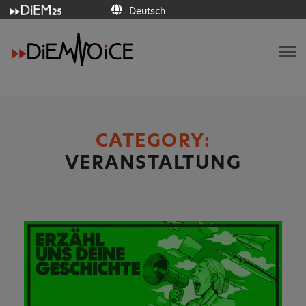
Deutsch
Italiano
Français
Deutsch
Ελληνικά
Español
Português
English
CATEGORY:
VERANSTALTUNG