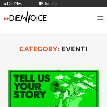
Italiano
Italiano
Français
Deutsch
Ελληνικά
Español
Português
English
CATEGORY:
EVENTI