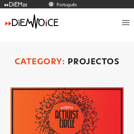
Português
Italiano
Français
Deutsch
Ελληνικά
Español
Português
English
CATEGORY:
PROJECTOS